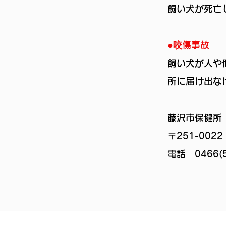
飼い犬が死亡
●咬傷事故
飼い犬が人や
所に届け出な
藤沢市保健所
〒251-00
電話 0466(5