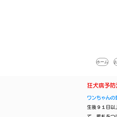
ホーム
狂犬病予防
ワンちゃんの
生後９１日以
て、鑑札をつ